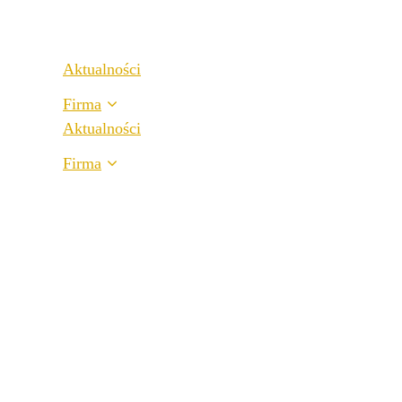
Medycyna i zdrowie
Przemysłu i produkcji
Aktualności
Firma
Aktualności
O nas
Firma
Najlepsze praktyki
O nas
Nasze Referencje
Najlepsze praktyki
Nasi partnerzy
Nasze Referencje
Nasze wartości
Nasi partnerzy
Kariera
Nasze wartości
Lokalizacje