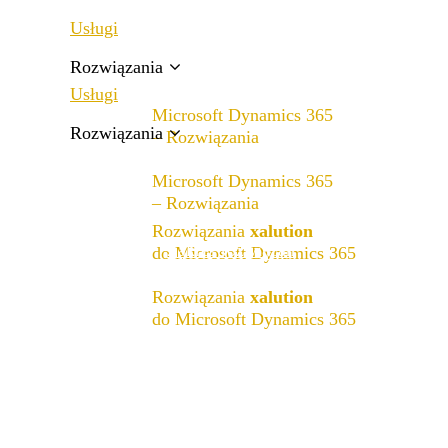
Usługi
Rozwiązania
Usługi
Microsoft Dynamics 365
Rozwiązania
– Rozwiązania
Microsoft Dynamics 365
Zakres rozwiązań
– Rozwiązania
Rozwiązania
xalution
Zakres rozwiązań
do Microsoft Dynamics 365
Rozwiązania
xalution
x4fashion suite
do Microsoft Dynamics 365
x4finance suite
x4fashion suite
x4catalog
x4finance suite
x4connect