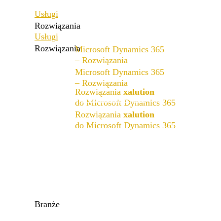
Usługi
Rozwiązania
Usługi
Rozwiązania
Microsoft Dynamics 365
– Rozwiązania
Microsoft Dynamics 365
Zakres rozwiązań
– Rozwiązania
Rozwiązania
xalution
Zakres rozwiązań
do Microsoft Dynamics 365
Rozwiązania
xalution
x4fashion suite
do Microsoft Dynamics 365
x4finance suite
x4fashion suite
x4catalog
x4finance suite
x4connect
x4catalog
x4connect
Branże