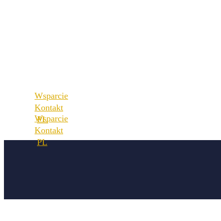
Najlepsze praktyki
Nasi partnerzy
Nasze Referencje
Nasze wartości
Nasi partnerzy
Kariera
Nasze wartości
Lokalizacje
Kariera
Lokalizacje
Wsparcie
Kontakt
Wsparcie
Kontakt