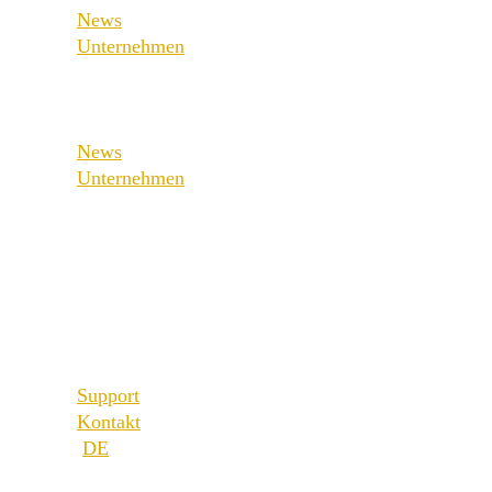
News
Medical & Health
Unternehmen
Industrial & Manufacturing
Über uns
Best Practice
News
Referenzen
Unternehmen
Unsere Partner
Über uns
Unsere Werte
Best Practice
Karriere
Referenzen
Standorte
Unsere Partner
Unsere Werte
Support
Karriere
Kontakt
Standorte