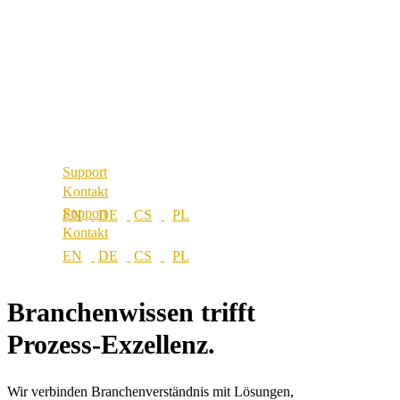
Über uns
Referenzen
Best Practice
Unsere Partner
Referenzen
Unsere Werte
Unsere Partner
Karriere
Unsere Werte
Standorte
Karriere
Standorte
Support
Kontakt
Support
Kontakt
Branchenwissen trifft
Prozess-Exzellenz.
Wir verbinden Branchenverständnis mit Lösungen,