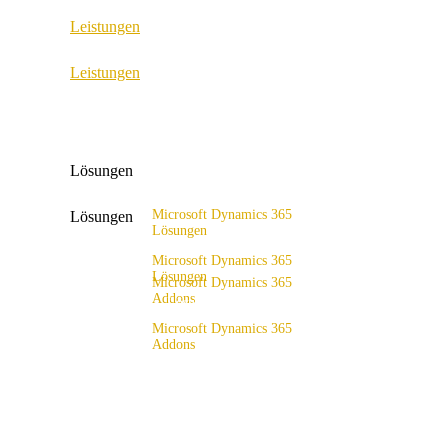
Leistungen
ERP Consulting & Implementation
Leistungen
D365 Solution Assessment
ERP Consulting & Implementation
D365 Solution Assessment
Lösungen
Microsoft Dynamics 365
Lösungen
Lösungen
Lösungsangebot
Microsoft Dynamics 365
Lösungen
Microsoft Dynamics 365
Addons
Lösungsangebot
x4fashion suite
Microsoft Dynamics 365
Addons
x4finance suite
x4fashion suite
x4catalog
x4finance suite
x4connect
x4catalog
x4association