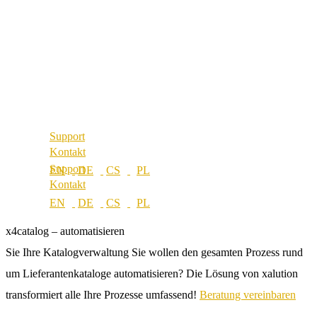
Über uns
Referenzen
Best Practice
Unsere Partner
Referenzen
Unsere Werte
Unsere Partner
Karriere
Unsere Werte
Standorte
Karriere
Standorte
Support
Kontakt
Support
Kontakt
x4catalog – automatisieren
Sie Ihre Katalogverwaltung
Sie wollen den gesamten Prozess rund
um Lieferantenkataloge automatisieren? Die Lösung von xalution
transformiert alle Ihre Prozesse umfassend!
Beratung vereinbaren