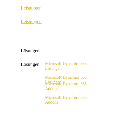
Leistungen
ERP Consulting & Implementation
Leistungen
D365 Solution Assessment
ERP Consulting & Implementation
D365 Solution Assessment
Lösungen
Microsoft Dynamics 365
Lösungen
Lösungen
Lösungsangebot
Microsoft Dynamics 365
Lösungen
Microsoft Dynamics 365
Addons
Lösungsangebot
x4fashion suite
Microsoft Dynamics 365
Addons
x4finance suite
x4fashion suite
x4catalog
x4finance suite
x4connect
x4catalog
x4association