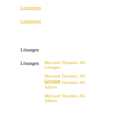
Leistungen
ERP Consulting & Implementation
Leistungen
D365 Solution Assessment
ERP Consulting & Implementation
D365 Solution Assessment
Lösungen
Microsoft Dynamics 365
Lösungen
Lösungen
Lösungsangebot
Microsoft Dynamics 365
Lösungen
Microsoft Dynamics 365
Addons
Lösungsangebot
x4fashion suite
Microsoft Dynamics 365
Addons
x4finance suite
x4fashion suite
x4catalog
x4finance suite
x4connect
x4catalog
x4association