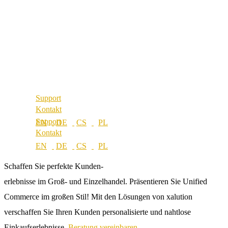
Über uns
Referenzen
Best Practice
Unsere Partner
Referenzen
Unsere Werte
Unsere Partner
Karriere
Unsere Werte
Standorte
Karriere
Standorte
Support
Kontakt
Support
Kontakt
Schaffen Sie perfekte Kunden-
erlebnisse im Groß- und Einzelhandel.
Präsentieren Sie Unified
Commerce im großen Stil! Mit den Lösungen von xalution
verschaffen Sie Ihren Kunden personalisierte und nahtlose
Einkaufserlebnisse.
Beratung vereinbaren