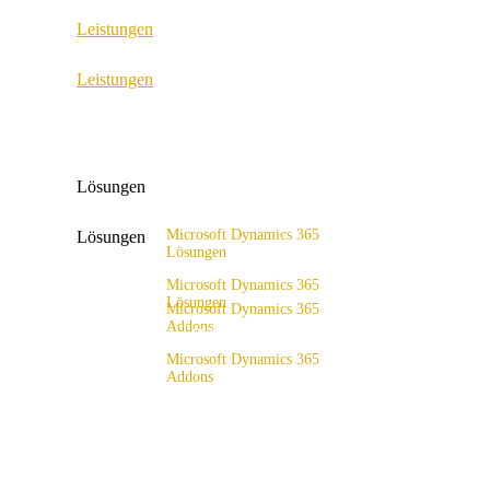
Leistungen
ERP Consulting & Implementation
Leistungen
D365 Solution Assessment
ERP Consulting & Implementation
D365 Solution Assessment
Lösungen
Microsoft Dynamics 365
Lösungen
Lösungen
Lösungsangebot
Microsoft Dynamics 365
Lösungen
Microsoft Dynamics 365
Addons
Lösungsangebot
x4fashion suite
Microsoft Dynamics 365
Addons
x4finance suite
x4fashion suite
x4catalog
x4finance suite
x4connect
x4catalog
x4association