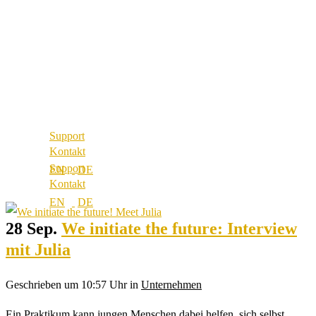
Über uns
Referenzen
Best Practice
Unsere Partner
Referenzen
Unsere Werte
Unsere Partner
Karriere
Unsere Werte
Standorte
Karriere
Standorte
Support
Kontakt
Support
Kontakt
28 Sep.
We initiate the future: Interview
mit Julia
Geschrieben um 10:57 Uhr
in
Unternehmen
Ein Praktikum kann jungen Menschen dabei helfen, sich selbst