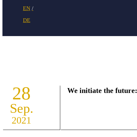
28
We initiate the future
Sep.
2021