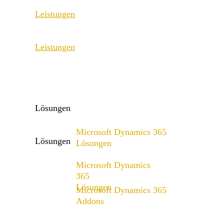
Leistungen
ERP Consulting & Implementation
Leistungen
D365 Solution Assessment
ERP Consulting & Implementation
D365 Solution Assessment
Lösungen
Microsoft Dynamics 365
Lösungen
Lösungen
Microsoft Dynamics
Lösungsangebot
365
Lösungen
Microsoft Dynamics 365
Addons
Lösungsangebot