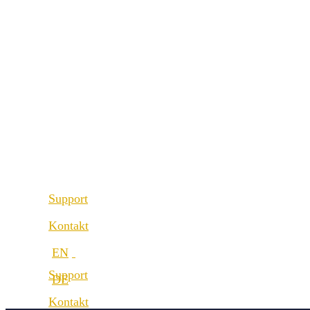
Referenzen
Über uns
Unsere Partner
Best Practice
Unsere Werte
Referenzen
Karriere
Unsere Partner
Standorte
Unsere Werte
Karriere
Support
Standorte
Kontakt
Support
Kontakt