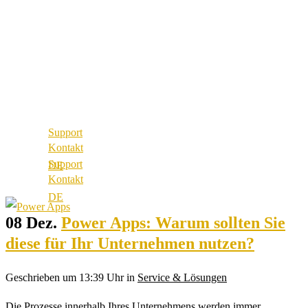
Über uns
Referenzen
Best Practice
Unsere Partner
Referenzen
Unsere Werte
Unsere Partner
Karriere
Unsere Werte
Standorte
Karriere
Standorte
Support
Kontakt
Support
Kontakt
08 Dez.
Power Apps: Warum sollten Sie
diese für Ihr Unternehmen nutzen?
Geschrieben um 13:39 Uhr
in
Service & Lösungen
Die Prozesse innerhalb Ihres Unternehmens werden immer