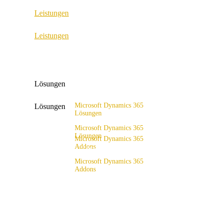
Leistungen
ERP Consulting & Implementation
Leistungen
D365 Solution Assessment
ERP Consulting & Implementation
D365 Solution Assessment
Lösungen
Microsoft Dynamics 365
Lösungen
Lösungen
Lösungsangebot
Microsoft Dynamics 365
Lösungen
Microsoft Dynamics 365
Addons
Lösungsangebot
x4fashion suite
Microsoft Dynamics 365
Addons
x4finance suite
x4fashion suite
x4catalog
x4finance suite
x4connect
x4catalog
x4association