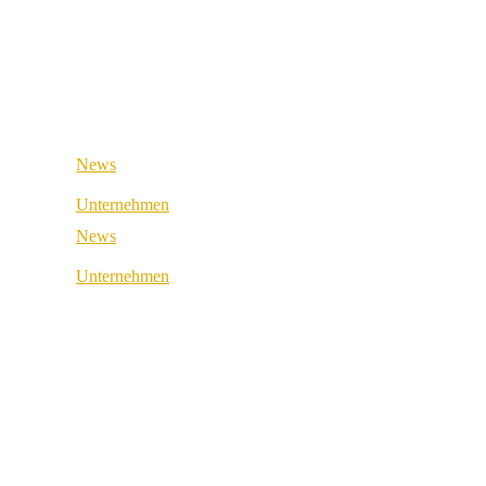
Retail & Wholesale
Medical & Health
Public Sector
Industrial & Manufacturing
Medical & Health
Industrial & Manufacturing
News
Unternehmen
News
Über uns
Unternehmen
Best Practice
Über uns
Referenzen
Best Practice
Unsere Partner
Referenzen
Unsere Werte
Unsere Partner
Karriere