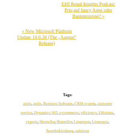
EHI Retail Insights Podcast:
Prio auf fancy Apps oder
Basisprozesse? »
« New Microsoft Platform
Update 10.0.28 (The „August“
Release)
Tags:
agile
,
agile
,
Business Software
,
CRM system
,
customer
service
,
Dynamics 365
,
e-commerce
,
efficiency
,
Effizienz
,
experts
,
Hersteller
,
Hersteller
,
Lösungen
,
Lösungen
,
Sportbekleidung
,
xalution