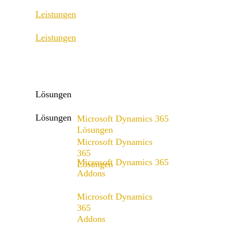
Leistungen
Leistungen
ERP Consulting & Implementation
D365 Solution Assessment
ERP Consulting & Implementation
D365 Solution Assessment
Lösungen
Lösungen
Microsoft Dynamics 365
Lösungen
Microsoft Dynamics
Lösungsangebot
365
Microsoft Dynamics 365
Lösungen
Addons
Lösungsangebot
x4fashion suite
Microsoft Dynamics
x4finance suite
365
Addons
x4catalog