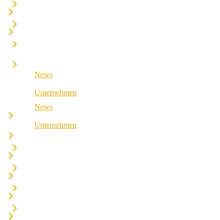
Retail & Wholesale
Medical & Health
Public Sector
Industrial & Manufacturing
Medical & Health
Industrial & Manufacturing
News
Unternehmen
News
Über uns
Unternehmen
Best Practice
Über uns
Referenzen
Best Practice
Unsere Partner
Referenzen
Unsere Werte
Unsere Partner
Karriere