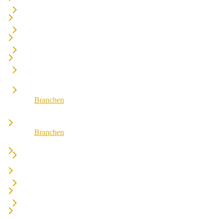
x4fashion suite
x4catalog
x4finance suite
x4connect
x4catalog
x4association
x4connect
x4association
Branchen
Alle Branchen
Branchen
Fashion & Sport
Alle Branchen
Supply Chain
Fashion & Sport
Retail & Wholesale
Supply Chain
Public Sector