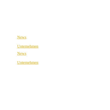
Retail & Wholesale
Medical & Health
Public Sector
Industrial & Manufacturing
Medical & Health
Industrial & Manufacturing
News
Unternehmen
News
Über uns
Unternehmen
Best Practice
Über uns
Referenzen
Best Practice
Unsere Partner
Referenzen
Unsere Werte
Unsere Partner
Karriere