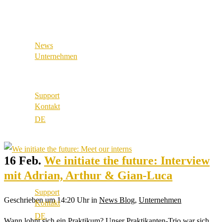
Referenzen
Industrial & Manufacturing
Unsere Partner
Unsere Werte
News
Karriere
Unternehmen
Standorte
Über uns
Best Practice
Support
Referenzen
Kontakt
Unsere Partner
Unsere Werte
Karriere
Standorte
16 Feb.
We initiate the future: Interview
mit Adrian, Arthur & Gian-Luca
Support
Geschrieben um 14:20 Uhr
in
News Blog
,
Unternehmen
Kontakt
Wann lohnt sich ein Praktikum? Unser Praktikanten-Trio war sich