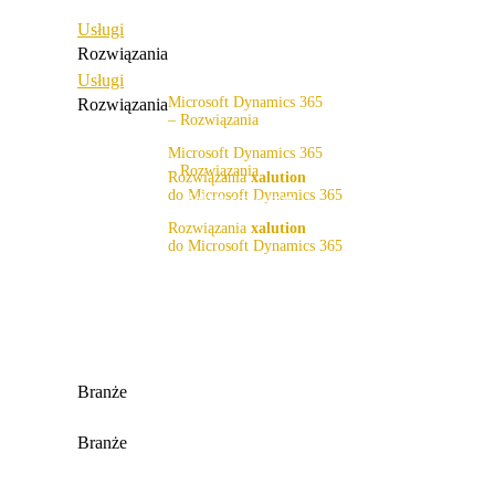
Usługi
Rozwiązania
Usługi
Microsoft Dynamics 365
Rozwiązania
– Rozwiązania
Zakres rozwiązań
Microsoft Dynamics 365
– Rozwiązania
Rozwiązania
xalution
do Microsoft Dynamics 365
Zakres rozwiązań
x4fashion suite
Rozwiązania
xalution
do Microsoft Dynamics 365
x4finance suite
x4fashion suite
x4catalog
x4finance suite
x4connect
x4catalog
x4connect
Branże
Wszystkie branże
Branże
Moda i sport
Wszystkie branże