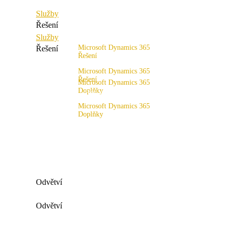
Služby
Řešení
Služby
Microsoft Dynamics 365
Řešení
Řešení
Rozsah řešení
Microsoft Dynamics 365
Řešení
Microsoft Dynamics 365
Doplňky
Rozsah řešení
x4fashion suite
Microsoft Dynamics 365
Doplňky
x4finance suite
x4fashion suite
x4catalog
x4finance suite
x4connect
x4catalog
x4connect
Odvětví
Všechna průmyslová odvětví
Odvětví
Móda a sport
Všechna průmyslová odvětví