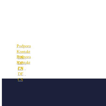
Best Practice
Naši partneři
Odkazy
Naše hodnoty
Naši partneři
Kariéra
Naše hodnoty
Lokality
Kariéra
Lokality
Podpora
Kontakt
Podpora
Kontakt