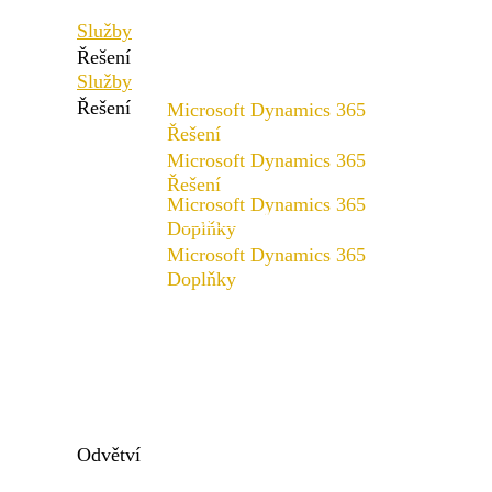
Služby
Řešení
Služby
Řešení
Microsoft Dynamics 365
Řešení
Microsoft Dynamics 365
Rozsah řešení
Řešení
Microsoft Dynamics 365
Rozsah řešení
Doplňky
Microsoft Dynamics 365
x4fashion suite
Doplňky
x4finance suite
x4fashion suite
x4catalog
x4finance suite
x4connect
x4catalog
x4connect
Odvětví