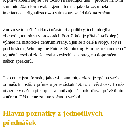
A právě kolem něj se vše točilo i následující den – protože na x4in
summitu 2025 formovala agendu témata jako krize, umělá
inteligence a digitalizace – a s tím související tlak na změnu.
Znovu se tu sešli špičkoví účastníci z politiky, technologií a
obchodu, tentokrát v prostorách Port 7, kde je přivítal velkolepý
výhled na historické centrum Prahy. Sjeli se z celé Evropy, aby si
pod heslem „Winning the Future: Rethinking European Commerce“
vyměnili osobní zkušenosti a vyslechli si strategie a doporučení
našich speakerů.
Jak cenné jsou formáty jako x4in summit, dokazuje zpětná vazba
od našich hostů: v průměru jsme získali 4,93 z 5 hvězdiček. To nás
utvrzuje v našem přístupu – a motivuje nás pokračovat právě tímto
směrem. Děkujeme za tuto zpětnou vazbu!
Hlavní poznatky z jednotlivých
přednášek