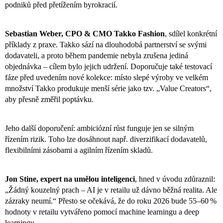
podniků před přetížením byrokracií.
Sebastian Weber, CPO & CMO Takko Fashion
, sdílel konkrétní
příklady z praxe. Takko sází na dlouhodobá partnerství se svými
dodavateli, a proto během pandemie nebyla zrušena jediná
objednávka – cílem bylo jejich udržení. Doporučuje také testovací
fáze před uvedením nové kolekce: místo slepé výroby ve velkém
množství Takko produkuje menší série jako tzv. „Value Creators“,
aby přesně změřil poptávku.
Jeho další doporučení: ambiciózní růst funguje jen se silným
řízením rizik. Toho lze dosáhnout např. diverzifikací dodavatelů,
flexibilními zásobami a agilním řízením skladů.
Jon Stine, expert na umělou inteligenci
, hned v úvodu zdůraznil:
„Žádný kouzelný prach – AI je v retailu už dávno běžná realita. Ale
zázraky neumí.“ Přesto se očekává, že do roku 2026 bude 55–60 %
hodnoty v retailu vytvářeno pomocí machine learningu a deep
learningu.