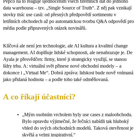
Pepco na to reaguje sjednocením všech firemních dat do jednoho
data warehousu – tzv. „Single Source of Truth“. Z něj pak vznikají
stovky tisíc use casů: od přesných předpovědí sortimentu v
letištních obchodech až po automatickou tvorbu Q&A odpovědí pro
média podle připravených otázek novinářů.
Klíčová ale není jen technologie, ale AI kultura a kvalitní change
management. AI doplňuje lidské schopnosti, ale nenahrazuje je. De
Ayala je přesvědčen: firmy, které ji strategicky využijí, se stanou
lídry trhu. A: virtuální svět přinese nové obchodní modely – a
dokonce i „Virtual Me“. Dobrá zpráva: lidskost bude nově vnímaná
jako přidaná hodnota – a podle toho také odměňovaná.
A co říkají účastníci?
„Mým osobním vrcholem byly use cases z maloobchodu.
Bylo opravdu výjimečné, že řečníci nabídli tak hluboký
vhled do svých obchodních modelů. Taková otevřenost je
skvělá a velmi inspirativní.“