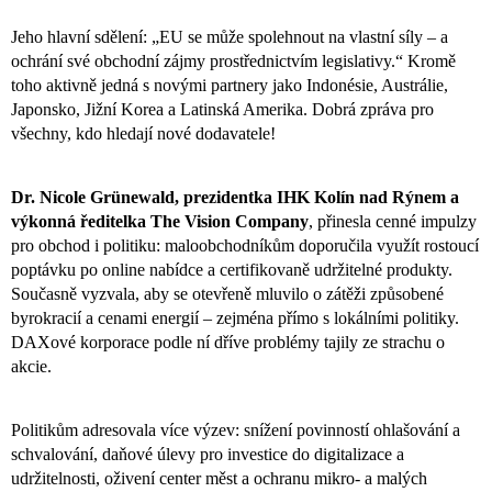
Jeho hlavní sdělení: „EU se může spolehnout na vlastní síly – a
ochrání své obchodní zájmy prostřednictvím legislativy.“ Kromě
toho aktivně jedná s novými partnery jako Indonésie, Austrálie,
Japonsko, Jižní Korea a Latinská Amerika. Dobrá zpráva pro
všechny, kdo hledají nové dodavatele!
Dr. Nicole Grünewald, prezidentka IHK Kolín nad Rýnem a
výkonná ředitelka The Vision Company
, přinesla cenné impulzy
pro obchod i politiku: maloobchodníkům doporučila využít rostoucí
poptávku po online nabídce a certifikovaně udržitelné produkty.
Současně vyzvala, aby se otevřeně mluvilo o zátěži způsobené
byrokracií a cenami energií – zejména přímo s lokálními politiky.
DAXové korporace podle ní dříve problémy tajily ze strachu o
akcie.
Politikům adresovala více výzev: snížení povinností ohlašování a
schvalování, daňové úlevy pro investice do digitalizace a
udržitelnosti, oživení center měst a ochranu mikro- a malých