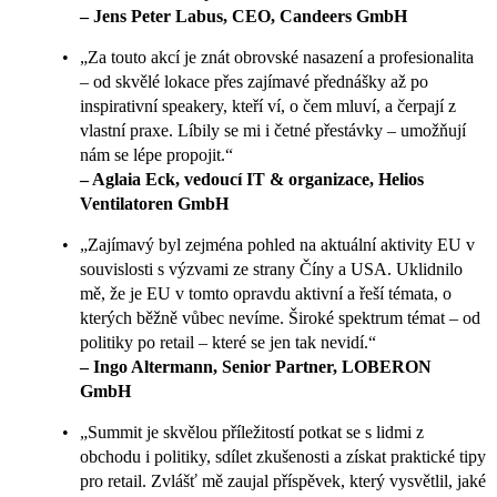
– Jens Peter Labus, CEO, Candeers GmbH
„Za touto akcí je znát obrovské nasazení a profesionalita
– od skvělé lokace přes zajímavé přednášky až po
inspirativní speakery, kteří ví, o čem mluví, a čerpají z
vlastní praxe. Líbily se mi i četné přestávky – umožňují
nám se lépe propojit.“
– Aglaia Eck, vedoucí IT & organizace, Helios
Ventilatoren GmbH
„Zajímavý byl zejména pohled na aktuální aktivity EU v
souvislosti s výzvami ze strany Číny a USA. Uklidnilo
mě, že je EU v tomto opravdu aktivní a řeší témata, o
kterých běžně vůbec nevíme. Široké spektrum témat – od
politiky po retail – které se jen tak nevidí.“
– Ingo Altermann, Senior Partner, LOBERON
GmbH
„Summit je skvělou příležitostí potkat se s lidmi z
obchodu i politiky, sdílet zkušenosti a získat praktické tipy
pro retail. Zvlášť mě zaujal příspěvek, který vysvětlil, jaké