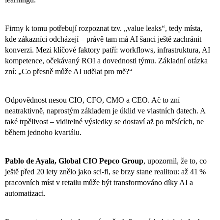
Firmy k tomu potřebují rozpoznat tzv. „value leaks“, tedy místa,
kde zákazníci odcházejí – právě tam má AI šanci ještě zachránit
konverzi. Mezi klíčové faktory patří: workflows, infrastruktura, AI
kompetence, očekávaný ROI a dovednosti týmu. Základní otázka
zní: „Co přesně může AI udělat pro mě?“
Odpovědnost nesou CIO, CFO, CMO a CEO. Ač to zní
neatraktivně, naprostým základem je úklid ve vlastních datech. A
také trpělivost – viditelné výsledky se dostaví až po měsících, ne
během jednoho kvartálu.
Pablo de Ayala, Global CIO Pepco Group
, upozornil, že to, co
ještě před 20 lety znělo jako sci-fi, se brzy stane realitou: až 41 %
pracovních míst v retailu může být transformováno díky AI a
automatizaci.