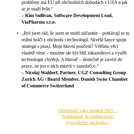
problémy má EU při obchodních dohodách s USA a jak
se je snaží řešit.“
– Kim Sullivan, Software Development Lead,
ViaPharma s.r.o.
„Byl jsem rád, že jsem se mohl zúčastnit – potkávají se tu
reální hráči z obchodu i technologií. Skvělá šance spojit
strategii s praxí. Moje hlavní poučení? Většinu věcí
vlastně víme – musíme ale být blíž zákazníkovi a využít
technologie chytřeji. A hlavně – skutečně je zavést do
praxe, ne jen o nich mluvit v zasedačce.“
– Nicolaj Waldorf, Partner, CGZ Consulting Group
Zurich AG / Board Member, Danish Swiss Chamber
of Commerce Switzerland
Ohlédnutí: x4in summit 2025 –
Nahlédnutí do budoucnosti
evropského obchodu »