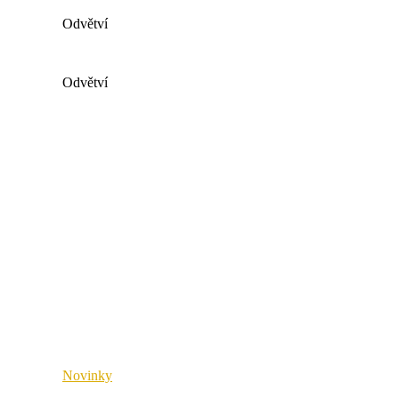
x4connect
Odvětví
Všechna průmyslová odvětví
Odvětví
Móda a sport
Všechna průmyslová odvětví
Dodavatelský řetězec
Móda a sport
Maloobchod a velkoobchod
Dodavatelský řetězec
Veřejný sektor
Maloobchod a velkoobchod
Zdravotnictví
Veřejný sektor
Průmysl a výroba
Zdravotnictví
Průmysl a výroba
Novinky