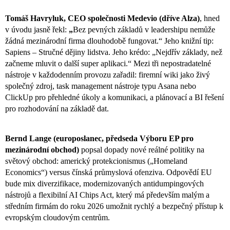
Tomáš Havryluk, CEO společnosti Medevio (dříve Alza)
, hned
v úvodu jasně řekl:
„
Bez pevných základů v leadershipu nemůže
žádná mezinárodní firma dlouhodobě fungovat.“ Jeho knižní tip:
Sapiens – Stručné dějiny lidstva
. Jeho krédo: „Nejdřív základy, než
začneme mluvit o další super aplikaci.“ Mezi tři nepostradatelné
nástroje v každodenním provozu zařadil: firemní wiki jako živý
společný zdroj, task management nástroje typu Asana nebo
ClickUp pro přehledné úkoly a komunikaci, a plánovací a BI řešení
pro rozhodování na základě dat.
Bernd Lange (europoslanec, předseda Výboru EP pro
mezinárodní obchod)
popsal dopady nové reálné politiky na
světový obchod: americký protekcionismus („Homeland
Economics“) versus čínská průmyslová ofenziva. Odpovědí EU
bude mix diverzifikace, modernizovaných antidumpingových
nástrojů a flexibilní AI Chips Act, který má především malým a
středním firmám do roku 2026 umožnit rychlý a bezpečný přístup k
evropským cloudovým centrům.