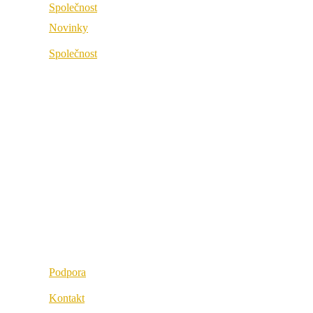
Společnost
Novinky
O společnosti
Společnost
Best Practice
O společnosti
Odkazy
Best Practice
Naši partneři
Odkazy
Naše hodnoty
Naši partneři
Kariéra
Naše hodnoty
Lokality
Kariéra
Lokality
Podpora
Kontakt