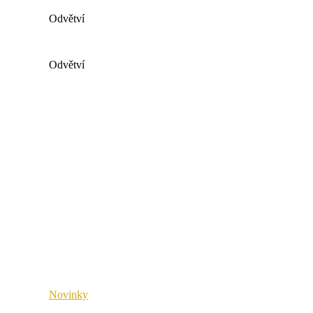
x4connect
Odvětví
Všechna průmyslová odvětví
Odvětví
Móda a sport
Všechna průmyslová odvětví
Dodavatelský řetězec
Móda a sport
Maloobchod a velkoobchod
Dodavatelský řetězec
Veřejný sektor
Maloobchod a velkoobchod
Zdravotnictví
Veřejný sektor
Průmysl a výroba
Zdravotnictví
Průmysl a výroba
Novinky