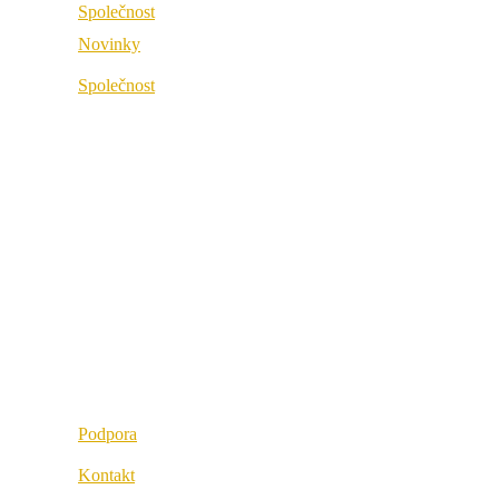
Společnost
Novinky
O společnosti
Společnost
Best Practice
O společnosti
Odkazy
Best Practice
Naši partneři
Odkazy
Naše hodnoty
Naši partneři
Kariéra
Naše hodnoty
Lokality
Kariéra
Lokality
Podpora
Kontakt