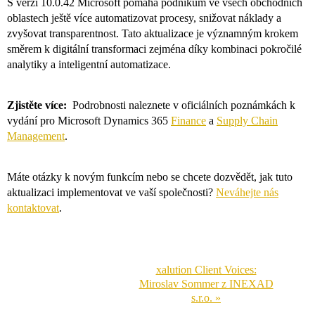
S verzí 10.0.42 Microsoft pomáhá podnikům ve všech obchodních
oblastech ještě více automatizovat procesy, snižovat náklady a
zvyšovat transparentnost. Tato aktualizace je významným krokem
směrem k digitální transformaci zejména díky kombinaci pokročilé
analytiky a inteligentní automatizace.
Zjistěte více:
Podrobnosti naleznete v oficiálních poznámkách k
vydání pro Microsoft Dynamics 365
Finance
a
Supply Chain
Management
.
Máte otázky k novým funkcím nebo se chcete dozvědět, jak tuto
aktualizaci implementovat ve vaší společnosti?
Neváhejte nás
kontaktovat
.
xalution Client Voices:
Miroslav Sommer z INEXAD
s.r.o. »