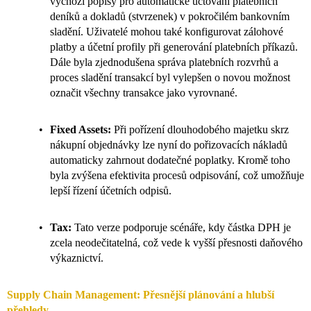
výchozí popisy pro automatické účtování platebních
deníků a dokladů (stvrzenek) v pokročilém bankovním
sladění. Uživatelé mohou také konfigurovat zálohové
platby a účetní profily při generování platebních příkazů.
Dále byla zjednodušena správa platebních rozvrhů a
proces sladění transakcí byl vylepšen o novou možnost
označit všechny transakce jako vyrovnané.
Fixed Assets:
Při pořízení dlouhodobého majetku skrz
nákupní objednávky lze nyní do pořizovacích nákladů
automaticky zahrnout dodatečné poplatky. Kromě toho
byla zvýšena efektivita procesů odpisování, což umožňuje
lepší řízení účetních odpisů.
Tax:
Tato verze podporuje scénáře, kdy částka DPH je
zcela neodečitatelná, což vede k vyšší přesnosti daňového
výkaznictví.
Supply Chain Management: Přesnější plánování a hlubší
přehledy