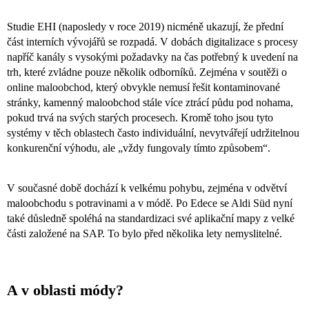
Studie EHI (naposledy v roce 2019) nicméně ukazují, že přední
část interních vývojářů se rozpadá. V dobách digitalizace s procesy
napříč kanály s vysokými požadavky na čas potřebný k uvedení na
trh, které zvládne pouze několik odborníků. Zejména v soutěži o
online maloobchod, který obvykle nemusí řešit kontaminované
stránky, kamenný maloobchod stále více ztrácí půdu pod nohama,
pokud trvá na svých starých procesech. Kromě toho jsou tyto
systémy v těch oblastech často individuální, nevytvářejí udržitelnou
konkurenční výhodu, ale „vždy fungovaly tímto způsobem“.
V současné době dochází k velkému pohybu, zejména v odvětví
maloobchodu s potravinami a v módě. Po Edece se Aldi Süd nyní
také důsledně spoléhá na standardizaci své aplikační mapy z velké
části založené na SAP. To bylo před několika lety nemyslitelné.
A v oblasti módy?