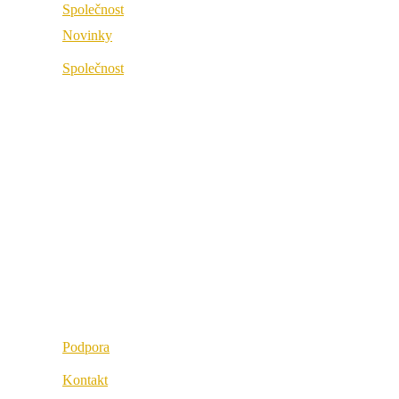
Společnost
Novinky
O společnosti
Společnost
Best Practice
O společnosti
Odkazy
Best Practice
Naši partneři
Odkazy
Naše hodnoty
Naši partneři
Kariéra
Naše hodnoty
Lokality
Kariéra
Lokality
Podpora
Kontakt