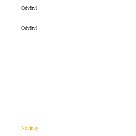
x4connect
Odvětví
Všechna průmyslová odvětví
Odvětví
Móda a sport
Všechna průmyslová odvětví
Dodavatelský řetězec
Móda a sport
Maloobchod a velkoobchod
Dodavatelský řetězec
Veřejný sektor
Maloobchod a velkoobchod
Zdravotnictví
Veřejný sektor
Průmysl a výroba
Zdravotnictví
Průmysl a výroba
Novinky